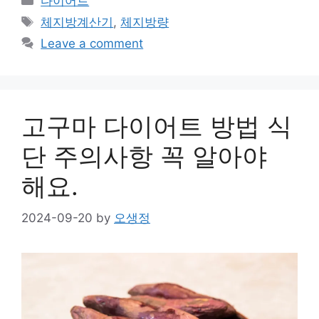
다이어트
Tags
체지방계산기
,
체지방량
Leave a comment
고구마 다이어트 방법 식
단 주의사항 꼭 알아야
해요.
2024-09-20
by
오생정