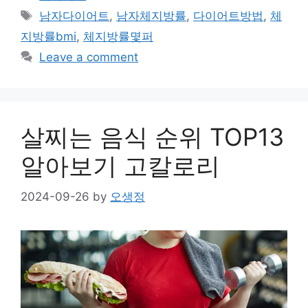
Tags
남자다이어트
,
남자체지방률
,
다이어트방법
,
체
지방률bmi
,
체지방률몇퍼
Leave a comment
살찌는 음식 순위 TOP13
알아보기 고칼로리
2024-09-26
by
오생정