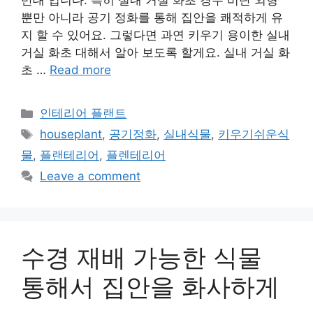
반대 입니다. 특히 실내 거실 화초 경우 비단 외형
뿐만 아니라 공기 정화를 통해 집안을 쾌적하게 유
지 할 수 있어요. 그렇다면 과연 키우기 용이한 실내
거실 화초 대해서 알아 보도록 할게요. 실내 거실 화
초 …
Read more
Categories
인테리어 플랜트
Tags
houseplant
,
공기정화
,
실내식물
,
키우기쉬운식
물
,
플랜테리어
,
플렌테리어
Leave a comment
수경 재배 가능한 식물
통해서 집안을 화사하게