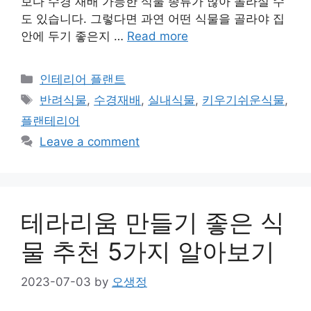
보다 수경 재배 가능한 식물 종류가 많아 놀라실 수
도 있습니다. 그렇다면 과연 어떤 식물을 골라야 집
안에 두기 좋은지 …
Read more
Categories
인테리어 플랜트
Tags
반려식물
,
수경재배
,
실내식물
,
키우기쉬운식물
,
플랜테리어
Leave a comment
테라리움 만들기 좋은 식
물 추천 5가지 알아보기
2023-07-03
by
오생정