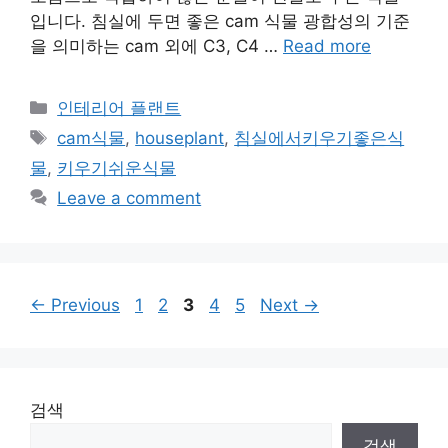
입니다. 침실에 두면 좋은 cam 식물 광합성의 기준
을 의미하는 cam 외에 C3, C4 …
Read more
Categories
인테리어 플랜트
Tags
cam식물
,
houseplant
,
침실에서키우기좋은식
물
,
키우기쉬운식물
Leave a comment
Page
Page
Page
Page
Page
←
Previous
1
2
3
4
5
Next
→
검색
검색