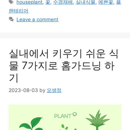
Tags
houseplant
,
꽃
,
수경재배
,
실내식물
,
예쁜꽃
,
플
랜테리어
Leave a comment
실내에서 키우기 쉬운 식
물 7가지로 홈가드닝 하
기
2023-08-03
by
오생정