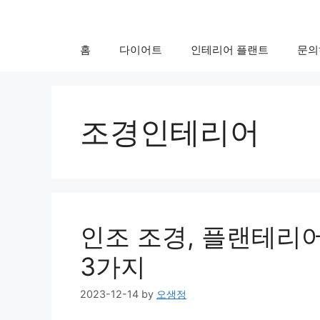
Skip
to
content
홈
다이어트
인테리어 플랜트
문의
조경인테리어
인조 조경, 플랜테리
3가지
2023-12-14
by
오생정