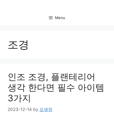
Skip
to
content
Menu
조경
인조 조경, 플랜테리어
생각 한다면 필수 아이템
3가지
2023-12-14
by
오생정