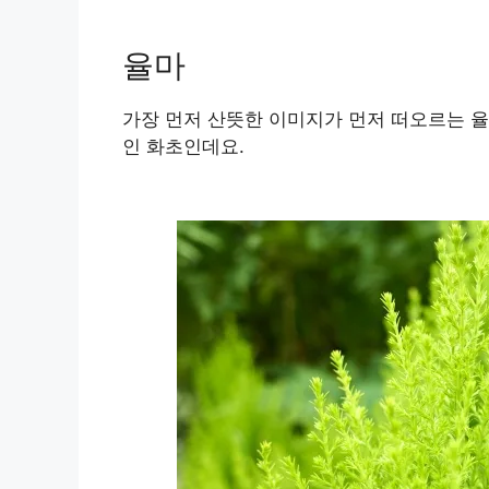
율마
가장 먼저 산뜻한 이미지가 먼저 떠오르는 율
인 화초인데요.